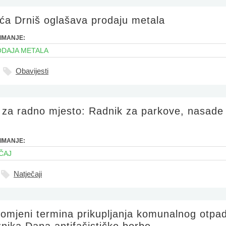
ća Drniš oglašava prodaju metala
IMANJE:
ODAJA METALA
Obavijesti
j za radno mjesto: Radnik za parkove, nasade 
IMANJE:
ČAJ
Natječaji
romjeni termina prikupljanja komunalnog otpa