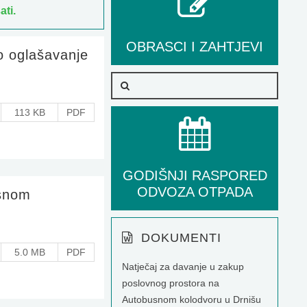
ati.
OBRASCI I ZAHTJEVI
o oglašavanje
113 KB
PDF
GODIŠNJI RASPORED
ODVOZA OTPADA
usnom
DOKUMENTI
5.0 MB
PDF
Natječaj za davanje u zakup
poslovnog prostora na
Autobusnom kolodvoru u Drnišu