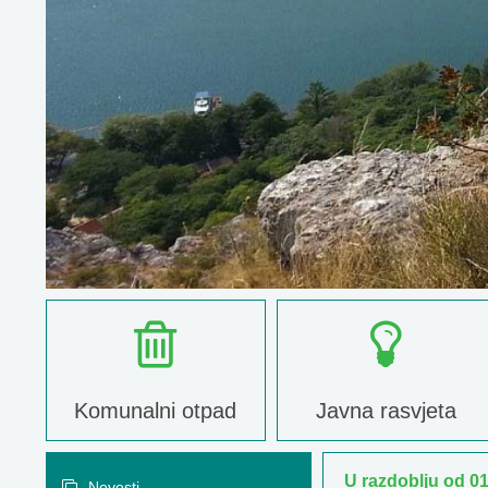
Komunalni otpad
Javna rasvjeta
U razdoblju od 01
Novosti