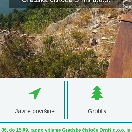
Javne površine
Groblja
.06. do 15.09. radno vrijeme Gradske čistoće Drniš d.o.o. je