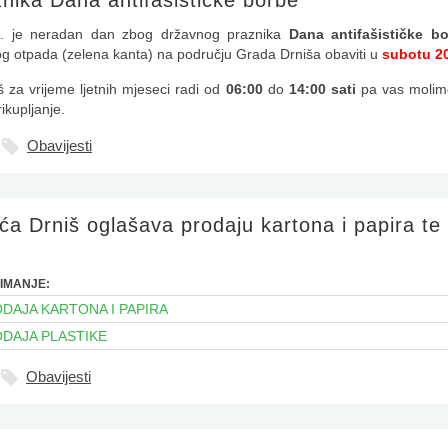
nika Dana antifašističke borbe
06. je neradan dan zbog državnog praznika
Dana antifašističke b
 otpada (zelena kanta) na području Grada Drniša obaviti u
subotu 20
 za vrijeme ljetnih mjeseci radi od
06:00
do
14:00 sati
pa vas molim
ikupljanje.
Obavijesti
a Drniš oglašava prodaju kartona i papira te 
IMANJE:
DAJA KARTONA I PAPIRA
ODAJA PLASTIKE
Obavijesti