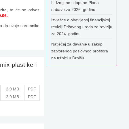
II. Izmjene i dopune Plana
nabave za 2026. godinu
orbe
, te će se odvoz
.06.
Izvješće o obavljenoj financijskoj
o da svoje spremnike
reviziji Državnog ureda za reviziju
za 2024. godinu
Natječaj za davanje u zakup
zatvorenog poslovnog prostora
na tržnici u Drnišu
mix plastike i
2.9 MB
PDF
2.9 MB
PDF