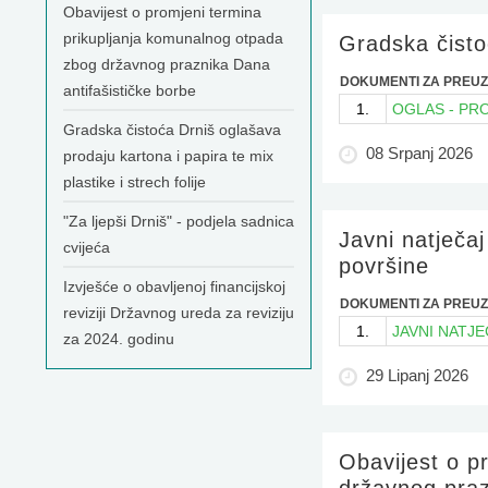
Obavijest o promjeni termina
prikupljanja komunalnog otpada
Gradska čisto
zbog državnog praznika Dana
DOKUMENTI ZA PREUZ
antifašističke borbe
1.
OGLAS - PR
Gradska čistoća Drniš oglašava
08 Srpanj 2026
prodaju kartona i papira te mix
plastike i strech folije
"Za ljepši Drniš" - podjela sadnica
Javni natječa
cvijeća
površine
Izvješće o obavljenoj financijskoj
DOKUMENTI ZA PREUZ
reviziji Državnog ureda za reviziju
1.
JAVNI NATJE
za 2024. godinu
29 Lipanj 2026
Obavijest o p