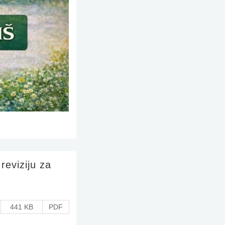
reviziju za
441 KB
PDF