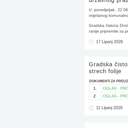
državnog praz
U ponedjeljak, 22.
miješanog komunalnog
Gradska čistoća Drniš
ranije pripremite za pr
17 Lipanj 2026
Gradska čistoć
strech folije
DOKUMENTI ZA PREUZ
1.
OGLAS - PRO
2.
OGLAS - PR
11 Lipanj 2026