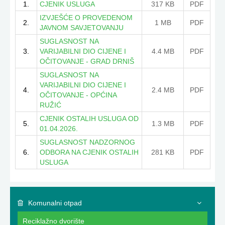
1.
CJENIK USLUGA
317 KB
PDF
IZVJEŠĆE O PROVEDENOM
2.
1 MB
PDF
JAVNOM SAVJETOVANJU
SUGLASNOST NA
3.
VARIJABILNI DIO CIJENE I
4.4 MB
PDF
OČITOVANJE - GRAD DRNIŠ
SUGLASNOST NA
VARIJABILNI DIO CIJENE I
4.
2.4 MB
PDF
OČITOVANJE - OPĆINA
RUŽIĆ
CJENIK OSTALIH USLUGA OD
5.
1.3 MB
PDF
01.04.2026.
SUGLASNOST NADZORNOG
6.
ODBORA NA CJENIK OSTALIH
281 KB
PDF
USLUGA
Komunalni otpad
Reciklažno dvorište