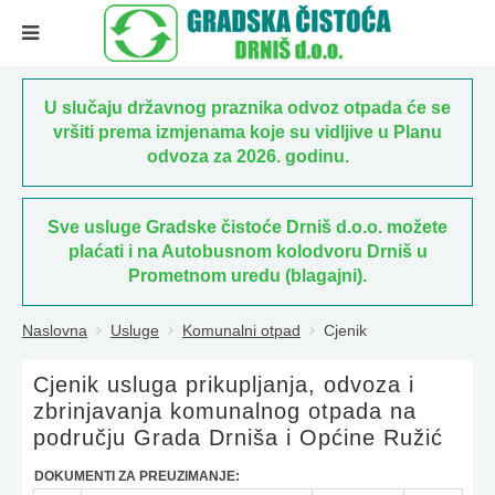
U slučaju državnog praznika odvoz otpada će se
vršiti prema izmjenama koje su vidljive u Planu
odvoza za 2026. godinu.
Sve usluge Gradske čistoće Drniš d.o.o. možete
plaćati i na Autobusnom kolodvoru Drniš u
Prometnom uredu (blagajni).
Naslovna
Usluge
Komunalni otpad
Cjenik
Cjenik usluga prikupljanja, odvoza i
zbrinjavanja komunalnog otpada na
području Grada Drniša i Općine Ružić
DOKUMENTI ZA PREUZIMANJE: