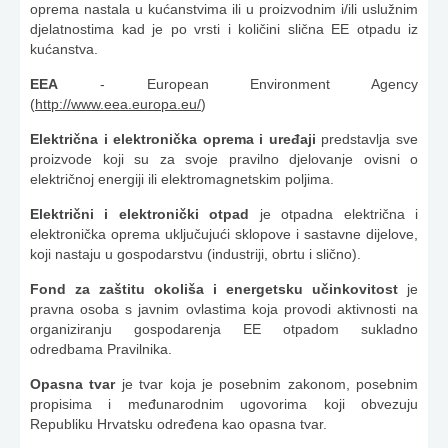
oprema nastala u kućanstvima ili u proizvodnim i/ili uslužnim
djelatnostima kad je po vrsti i količini slična EE otpadu iz
kućanstva.
EEA
- European Environment Agency
(
http://www.eea.europa.eu/
)
Električna i elektronička oprema i uređaji
predstavlja sve
proizvode koji su za svoje pravilno djelovanje ovisni o
električnoj energiji ili elektromagnetskim poljima.
Električni i elektronički otpad
je otpadna električna i
elektronička oprema uključujući sklopove i sastavne dijelove,
koji nastaju u gospodarstvu (industriji, obrtu i slično).
Fond za zaštitu okoliša i energetsku učinkovitost
je
pravna osoba s javnim ovlastima koja provodi aktivnosti na
organiziranju gospodarenja EE otpadom sukladno
odredbama Pravilnika.
Opasna tvar
je tvar koja je posebnim zakonom, posebnim
propisima i međunarodnim ugovorima koji obvezuju
Republiku Hrvatsku određena kao opasna tvar.