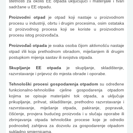
štetnosti za okoliš EE otpada uključujući i materijale i tvari
sadržane u EE otpadu.
Proizvodni otpad
je otpad koji nastaje u proizvodnom
procesu u industriji, obrtu i drugim procesima, osim ostataka
iz proizvodnog procesa koji se koriste u proizvodnom
procesu istog proizvođača.
Proizvođač otpada
je svaka osoba čijom aktivnošću nastaje
otpad i/ili koja prethodnom obradom, miješanjem ili drugim
postupkom mijenja sastav ili svojstva otpada.
Skupljanje EE otpada
je skupljanje, skladištenje,
razvrstavanje i prijevoz do mjesta obrade i oporabe.
Tehnološki procesi gospodarenja otpadom
su određene
funkcionalno-tehnološke cjeline gospodarenja otpadom
kojima se opisuje materijalni tok otpada, a uključuje
prikupljanje, prihvat, skladištenje, prethodno razvrstavanje i
razvrstavanje, miješanje otpada, pakiranje, popravak,
čišćenje, provjera budućeg proizvoda i u slučaju oporabe ili
zbrinjavanja otpada tehnološke procese koje je odredio
podnositelj zahtjeva za dozvolu za gospodarenje otpadom
sukladno smjernicama.