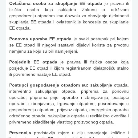
Ovlaštena osoba za skupljanje EE otpada
je pravna ili
fizička osoba koja sukladno Zakonu o održivom
gospodarenju otpadom ima dozvolu za obavljanje djelatnosti
skupljanja EE otpada i ovlaštenik je koncesije za skupljanje
EE otpada.
Ponovna uporaba EE otpada
je svaki postupak pri kojem
se EE otpad ili njegovi sastavni dijelovi koriste za prvotnu
namjenu za koju su bili namijenjeni.
Posjednik EE otpada
je pravna ili fizička osoba koja
posjeduje EE otpad ili čijom registriranom djelatnošću stalno
ili povremeno nastaje EE otpad.
Postupci gospodarenja otpadom su:
sakupljanje otpada,
interventno sakupljanje otpada, priprema za ponovnu
uporabu, priprema prije oporabe i zbrinjavanja, postupci
oporabe i zbrinjavanja, trgovanje otpadom, posredovanje u
gospodarenju otpadom, prijevoz otpada, energetska oporaba
određenog otpada, sakupljanje otpada u reciklažno dvorište i
privremeno skladištenje vlastitog proizvodnog otpada.
Prevencija
predstavlja mjere u cilju smanjenja količine i