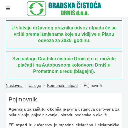
U slučaju državnog praznika odvoz otpada će se
vršiti prema izmjenama koje su vidljive u Planu
odvoza za 2026. godinu.
Sve usluge Gradske čistoće Drniš d.o.o. možete
plaćati i na Autobusnom kolodvoru Drniš u
Prometnom uredu (blagajni).
Naslovna
Usluge
Komunalni otpad
Pojmovnik
Pojmovnik
Agencija za zaštitu okoliša
je javna ustanova osnovana za
prikupljanje, objedinjavanje i obradu podataka o okolišu.
EE otpad
iz kućanstva je otpadna električna i elektronička