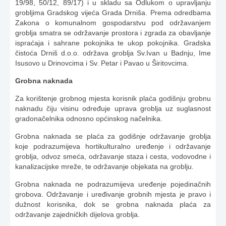
19/98, 50/12, 89/17) i u skladu sa Odlukom o upravljanju
grobljima Gradskog vijeća Grada Drniša. Prema odredbama
Zakona o komunalnom gospodarstvu pod održavanjem
groblja smatra se održavanje prostora i zgrada za obavljanje
ispraćaja i sahrane pokojnika te ukop pokojnika. Gradska
čistoća Drniš d.o.o. održava groblja Sv.Ivan u Badnju, Ime
Isusovo u Drinovcima i Sv. Petar i Pavao u Širitovcima.
Grobna naknada
Za korištenje grobnog mjesta korisnik plaća godišnju grobnu
naknadu čiju visinu određuje uprava groblja uz suglasnost
gradonačelnika odnosno općinskog načelnika.
Grobna naknada se plaća za godišnje održavanje groblja
koje podrazumijeva hortikulturalno uređenje i održavanje
groblja, odvoz smeća, održavanje staza i cesta, vodovodne i
kanalizacijske mreže, te održavanje objekata na groblju.
Grobna naknada ne podrazumijeva uređenje pojedinačnih
grobova. Održavanje i uređivanje grobnih mjesta je pravo i
dužnost korisnika, dok se grobna naknada plaća za
održavanje zajedničkih dijelova groblja.