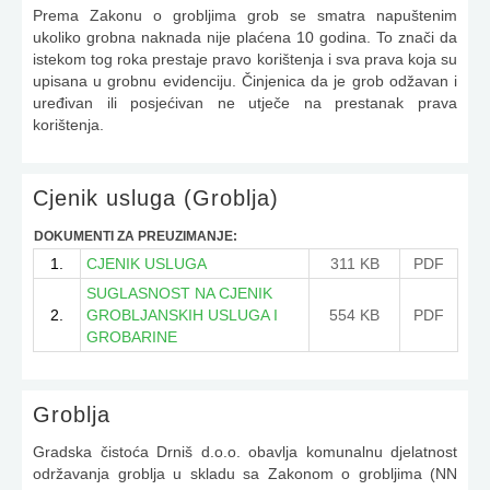
Prema Zakonu o grobljima grob se smatra napuštenim
ukoliko grobna naknada nije plaćena 10 godina. To znači da
istekom tog roka prestaje pravo korištenja i sva prava koja su
upisana u grobnu evidenciju. Činjenica da je grob odžavan i
uređivan ili posjećivan ne utječe na prestanak prava
korištenja.
Cjenik usluga (Groblja)
DOKUMENTI ZA PREUZIMANJE:
1.
CJENIK USLUGA
311 KB
PDF
SUGLASNOST NA CJENIK
2.
GROBLJANSKIH USLUGA I
554 KB
PDF
GROBARINE
Groblja
Gradska čistoća Drniš d.o.o. obavlja komunalnu djelatnost
održavanja groblja u skladu sa Zakonom o grobljima (NN