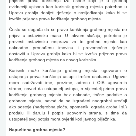
prijenos prava korištenja iza osobe koja je u grobnoj
evidneciji upisana kao korisnik grobnog mjesta potrebno u
Upravu groblja donijeti rješenje o nasljeđivanju kako bi se
izvršio prijenos prava korištenja grobnog mjesta.
Često se događa da se pravo korištenja grobnog mjesta ne
prijavi u ostavinsku masu. U takvom slučaju, potrebno je
provesti ostavinsku raspravu za to grobno mjesto kao
naknadno pronađenu imovinu i pravomoćno rješenje
dostaviti u Upravu groblja kako bi se izvršio prijenos prava
korištenja grobnog mjesta na novog korisnika.
Korisnik može korištenje grobnog mjesta ugovorom o
ustupanja prava korištenja ustupiti trećim osobama. Ugovor
mora sadržavati ime, prezime, adresu i OIB ugovornih
strana, navod da ustupatelj ustupa, a stjecatelj prima pravo
korištenja grobnog mjesta bez naknade, točne podatke o
grobnom mjestu, navod da se izgrađeni nadgrobni uređaji
ako postoje (nadgrobna ploča, spomenik, ograda groba i sl.)
prodaju ili daruju i potpis ugovornih strana, s time da
ustupatelj svoj potpis mora ovjeriti kod javnog bilježnika.
Napuštena grobna mjesta?