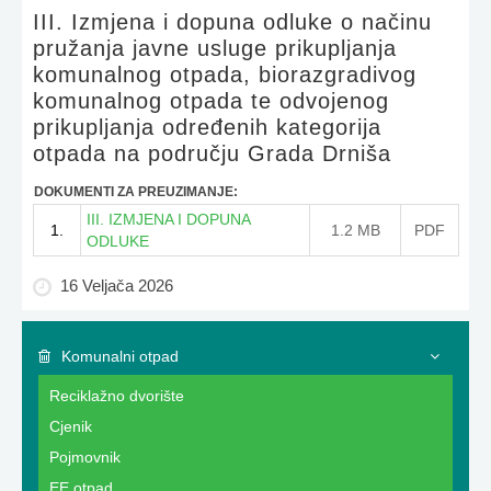
III. Izmjena i dopuna odluke o načinu
pružanja javne usluge prikupljanja
komunalnog otpada, biorazgradivog
komunalnog otpada te odvojenog
prikupljanja određenih kategorija
otpada na području Grada Drniša
DOKUMENTI ZA PREUZIMANJE:
III. IZMJENA I DOPUNA
1.
1.2 MB
PDF
ODLUKE
16 Veljača 2026
Komunalni otpad
Reciklažno dvorište
Cjenik
Pojmovnik
EE otpad